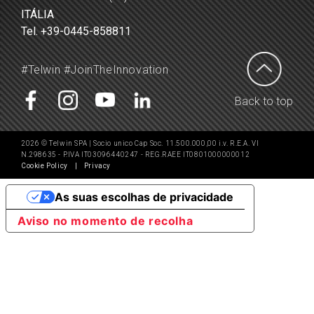
ITÁLIA
Tel. +39-0445-858811
#Telwin #JoinTheInnovation
Back to top
2026 © Telwin SPA | Socio unico Cap Soc. 11.500.000,00 i.v. R.E.A. VI
N.298635 - P.IVA IT03096440247 - REG.RAEE IT0801000000012
Cookie Policy
|
Privacy
As suas escolhas de privacidade
Aviso no momento de recolha